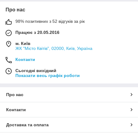
Після встановлення буфера (демпфера) спостерігається:
Про нас
- Поліпшення амортизації авто;
- Зменшення шуму від шин, зменшуються стуки та шуми в
98% позитивних з 52 відгуків за рік
салоні авто;
Працює з 20.05.2016
- Поїздки на авто стають комфортнішими.
На один бік амортизатора рекомендується ставити два
м. Київ
ЖК "Місто Квітів", 02000, Київ, Україна
буфера — залежно від висоти вежі ( склянка)
Контакти
Сьогодні вихідний
Показати весь графік роботи
Про нас
Контакти
Доставка та оплата