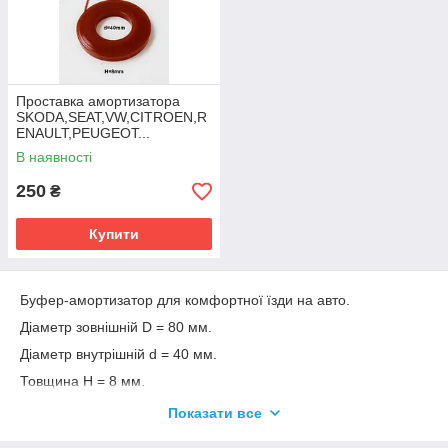
Проставка амортизатора
SKODA,SEAT,VW,CITROEN,R
ENAULT,PEUGEOT...
В наявності
250
₴
Купити
Буфер-амортизатор для комфортної їзди на авто.
Діаметр зовнішній D = 80 мм.
Діаметр внутрішній d = 40 мм.
Товщина H = 8 мм.
Виготовлений з еластичного високоміцного поліуретану.
Показати все
Кріпиться на вежі стоки амортизатора.