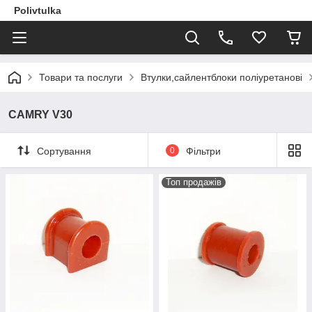
Polivtulka
Товари та послуги
Втулки,сайлентблоки поліуретанові
CAMRY V30
Сортування
0
Фільтри
Топ продажів