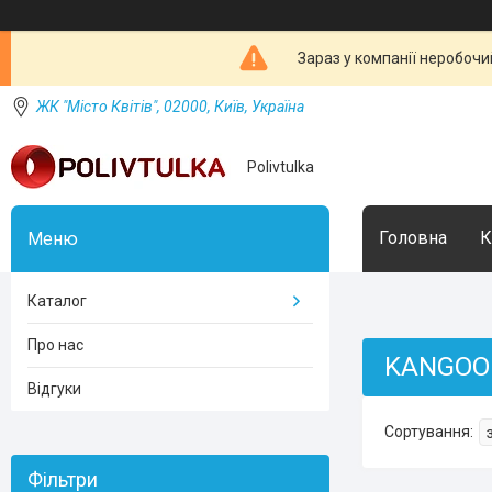
Зараз у компанії неробочи
ЖК "Місто Квітів", 02000, Київ, Україна
Polivtulka
Головна
К
Каталог
Про нас
KANGOO 
Відгуки
Фільтри