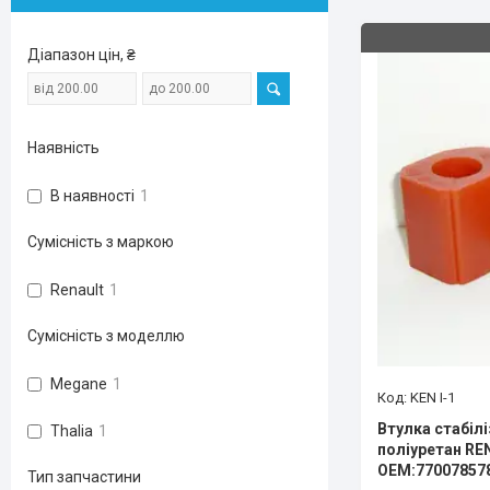
Діапазон цін, ₴
Наявність
В наявності
1
Сумісність з маркою
Renault
1
Сумісність з моделлю
Megane
1
KEN I-1
Втулка стабіл
Thalia
1
поліуретан RE
OEM:77007857
Тип запчастини