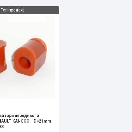
Топ продаж
ізатора переднього
NAULT KANGOO I ID=21mm
88