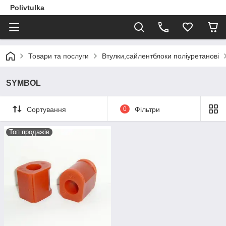
Polivtulka
Товари та послуги
Втулки,сайлентблоки поліуретанові
SYMBOL
Сортування
0
Фільтри
Топ продажів