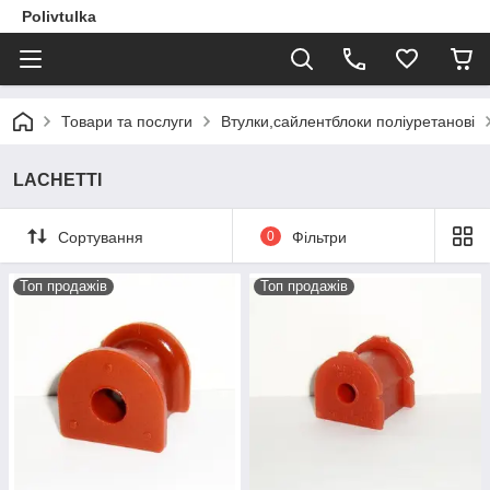
Polivtulka
Товари та послуги
Втулки,сайлентблоки поліуретанові
LACHETTI
Сортування
0
Фільтри
Топ продажів
Топ продажів