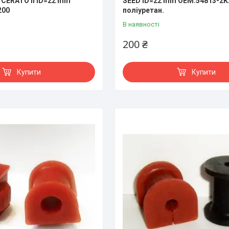
 CERATO II ID=22 mm
SEED ID=22 mm OEM:54813-2К
200
поліуретан.
В наявності
200 ₴
Купити
Купити