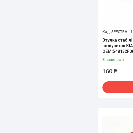
SPECTRA - 1
Втулка стабіл
поліуретан KI
OEM:548132F0
В наявності
160 ₴