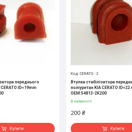
CERATO - 2
ізатора переднього
Втулка стабілізатора передн
A CERATO ID=19mm
поліуретан KIA CERATO ID=22
00
OEM:54813-2К200
В наявності
200 ₴
Купити
Купити