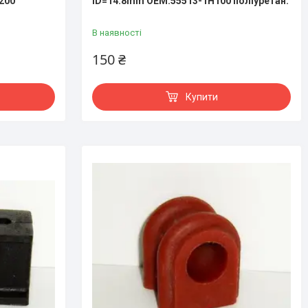
200
ID=14.8mm OEM:55513-1Н100 поліуретан.
В наявності
150 ₴
Купити