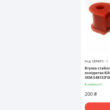
CERATO - 1
Втулка стабіл
поліуретан KI
OEM:548132F0
В наявності
200 ₴