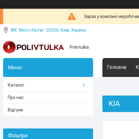
Зараз у компанії неробочи
ЖК "Місто Квітів", 02000, Київ, Україна
Polivtulka
Головна
К
Каталог
Про нас
KIA
Відгуки
Фільтри