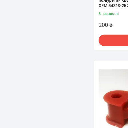
поліуретан KIA
OEM:54813-2К
В наявності
200 ₴