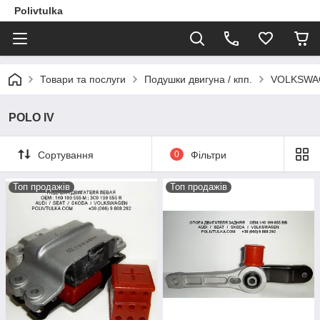
Polivtulka
Товари та послуги
Подушки двигуна / кпп.
VOLKSWA
POLO IV
Сортування
0
Фільтри
Топ продажів
Топ продажів