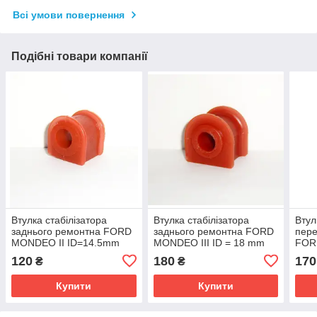
Всі умови повернення
Подібні товари компанії
Втулка стабілізатора
Втулка стабілізатора
Втул
заднього ремонтна FORD
заднього ремонтна FORD
пере
MONDEO II ID=14.5mm
MONDEO III ID = 18 mm
FORD
OEM:7144204
OEM:1124418
mm 
120
180
170
₴
₴
Купити
Купити