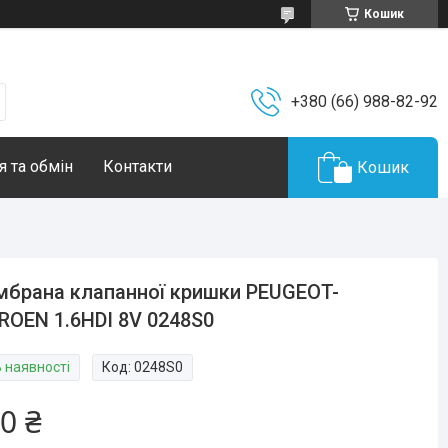
Кошик
+380 (66) 988-82-92
 та обмін
Контакти
Кошик
брана клапанної кришки PEUGEOT-
ROEN 1.6HDI 8V 0248S0
В наявності
Код:
0248S0
0 ₴