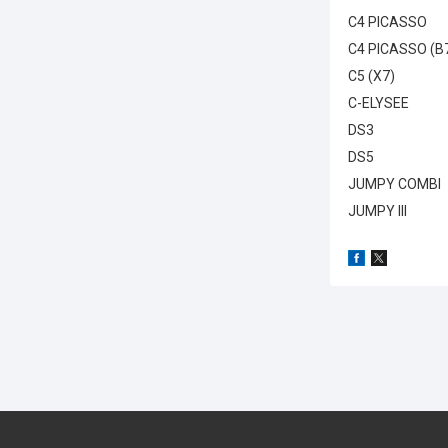
C4 P
C4 PI
C5 
C-E
D
D
JUMP
JUMPY III