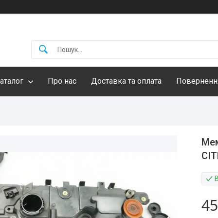
аталог
Про нас
Доставка та оплата
Повернення
Мем
CIT
45