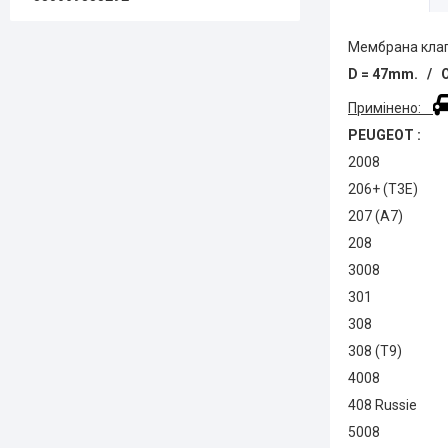
Мембрана клап
D = 47mm. / O
Примінено:
PEUGEOT :
20
206+
207
2
30
3
3
308
40
408 
50