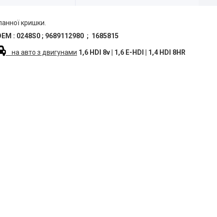
анної кришки.
EM : 0248S0 ; 9689112980 ; 1685815
на авто з двигунами
1,6 HDI 8v | 1,6 E-HDI | 1,4 HDI 8HR
08
 (T3E)
 (A7)
08
08
01
08
 (T9)
08
Russie
08