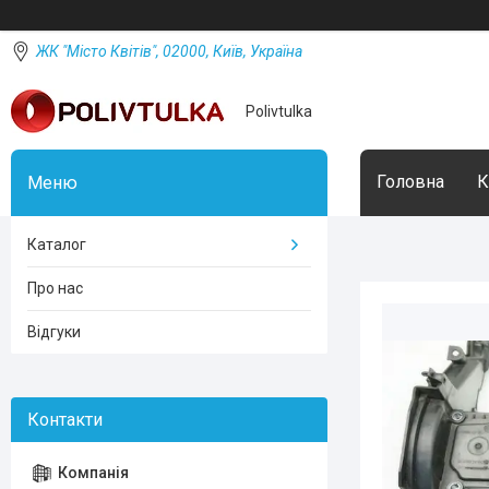
ЖК "Місто Квітів", 02000, Київ, Україна
Polivtulka
Головна
К
Каталог
Про нас
Відгуки