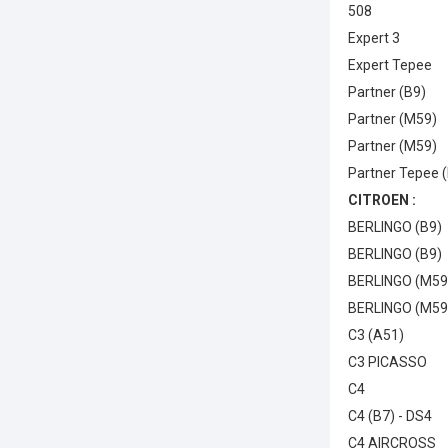
5
Exp
Exper
Partn
Partn
Partn
Partner Tepe
CITROEN :
BERLI
BERLI
BERL
BERL
C3 
C3 P
C
C4 (B
C4 A