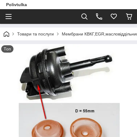
Polivtulka
Товари та послуги
Мембрани КВКГ,EGR,масловіддільник
Топ