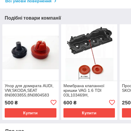
Всі умови повернення
Подібні товари компанії
Упор для домкрата AUDI,
Мембрана клапанної
Прос
VW,SKODA,SEAT
кришки VAG 1.6 TDI
SKO
8N0803855;8N0804583
03L103469H,
03L103469AB
500
600
250
₴
₴
Купити
Купити