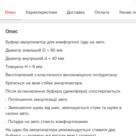
Опис
Характеристики
Доставка
Оплата
Умови п
Опис
Буфер-амортизатор для комфортної їзди на авто.
Діаметр зовнішній D = 80 мм.
Діаметр внутрішній d = 40 мм.
Товщина H = 8 мм.
Виготовлений з еластичного високоміцного поліуретану.
Кріпиться на вежі стійки амортизатора.
Після встановлення буфера (демпфера) спостерігається:
- Поліпшення амортизації авто;
- Зменшення шуму від шин, зменшуються стуки та шуми в
салоні авто;
- Поїздки на авто стають комфортнішими.
На один бік амортизатора рекомендується ставити два
буфера — залежно від висоти вежі ( склянка)