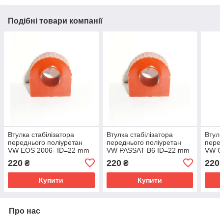
Подібні товари компанії
Втулка стабілізатора
Втулка стабілізатора
Втул
переднього поліуретан
переднього поліуретан
пере
VW EOS 2006- ID=22 mm
VW PASSAT В6 ID=22 mm
VW 
OEM:1K0411303BK
OEM:1K0411303BK
OEM
220
220
220
₴
₴
Купити
Купити
Про нас