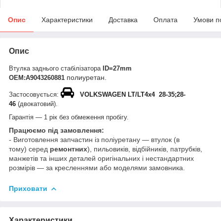
Опис
Характеристики
Доставка
Оплата
Умови п
Опис
Втулка заднього стабілізатора
ID=27mm
полиуретан.
ОЕМ:A9043260881
Застосовується:
VOLKSWAGEN LT/LT4x4 28-35;28-
46
(двокатовий).
Гарантія — 1 рік без обмеження пробігу.
Працюємо під замовлення:
- Виготовлення запчастин із поліуретану — втулок (в
тому) серед
ремонтних
), пильовиків, відбійників, патрубків,
манжетів та інших деталей оригінальних і нестандартних
розмірів — за кресленнями або моделями замовника.
Приховати
Характеристики