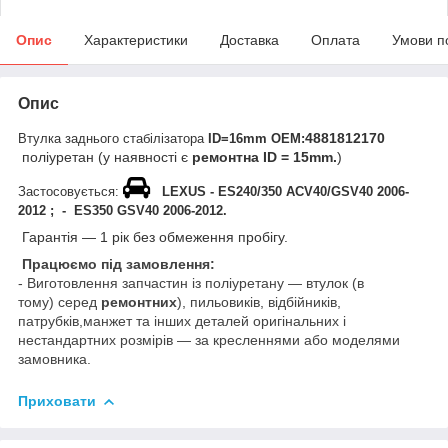
Опис
Характеристики
Доставка
Оплата
Умови п
Опис
4881812170
Втулка заднього стабілізатора
ID=16mm ОЕМ:
поліуретан (у наявності є
ремонтна ID = 15mm.
)
Застосовується:
LEXUS - ES240/350 ACV40/GSV40 2006-
2012 ; - ES350 GSV40 2006-2012.
Гарантія — 1 рік без обмеження пробігу.
Працюємо під замовлення:
- Виготовлення запчастин із поліуретану — втулок (в
тому) серед
ремонтних
), пильовиків, відбійників,
патрубків,манжет та інших деталей оригінальних і
нестандартних розмірів — за кресленнями або моделями
замовника.
Приховати