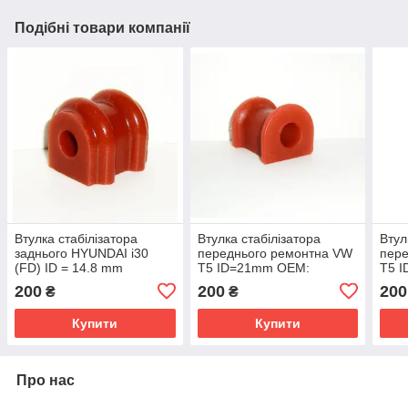
Подібні товари компанії
Втулка стабілізатора
Втулка стабілізатора
Втул
заднього HYUNDAI i30
переднього ремонтна VW
пер
(FD) ID = 14.8 mm
Т5 ID=21mm OEM:
Т5 
OEM:55513-1Н100
7H5411313A поліуретан
7H54
200
200
200
₴
₴
поліуретан.
Купити
Купити
Про нас