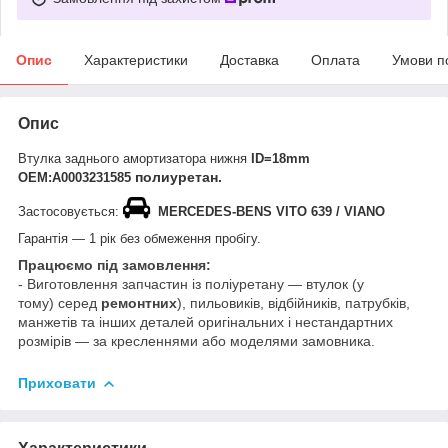
Опис
Характеристики
Доставка
Оплата
Умови п
Опис
Втулка заднього амортизатора нижня
ID=18mm
полиуретан.
ОЕМ:
А0003231585
Застосовується:
MERCEDES-BENS VITO 639 / VIANO
Гарантія — 1 рік без обмеження пробігу.
Працюємо під замовлення:
- Виготовлення запчастин із поліуретану — втулок (у
тому) серед
ремонтних
), пильовиків, відбійників, патрубків,
манжетів та інших деталей оригінальних і нестандартних
розмірів — за кресленнями або моделями замовника.
Приховати