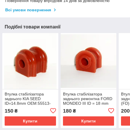
Повернення товару впродовж 14 днів за домовленістю
Всі умови повернення
Подібні товари компанії
Втулка стабілізатора
Втулка стабілізатора
Втул
заднього KIA SEED
заднього ремонтна FORD
задн
ID=14.8mm OEM:55513-
MONDEO III ID = 18 mm
(FD)
1Н100 поліуретан.
OEM:1124418
OEM
150
180
200
₴
₴
полі
Купити
Купити