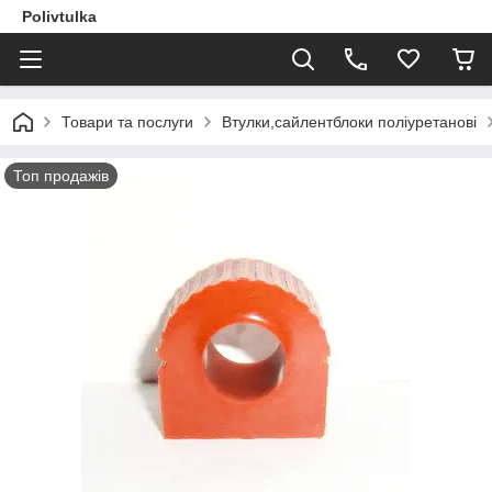
Polivtulka
Товари та послуги
Втулки,сайлентблоки поліуретанові
Топ продажів