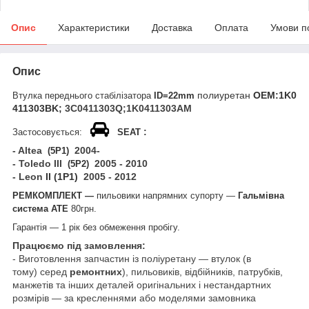
Опис
Характеристики
Доставка
Оплата
Умови п
Опис
полиуретан
ОЕМ:1K0
Втулка переднього стабілізатора
ID=22mm
411303BK;
3C0411303Q;1K0411303AM
:
Застосовується:
SEAT
- Altea
2004-
(5P1)
- Toledо
III
2005 - 2010
(5P2)
- Leon
II (1P1)
2005 - 2012
РЕМКОМПЛЕКТ —
пильовики напрямних супорту —
Гальмівна
система АТЕ
80грн.
Гарантія — 1 рік без обмеження пробігу.
Працюємо під замовлення:
- Виготовлення запчастин із поліуретану — втулок (в
тому) серед
ремонтних
), пильовиків, відбійників, патрубків,
манжетів та інших деталей оригінальних і нестандартних
розмірів — за кресленнями або моделями замовника