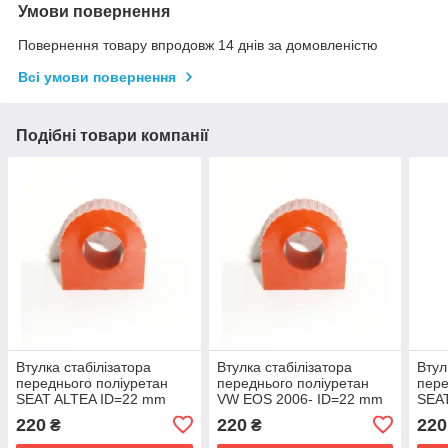
Умови повернення
Повернення товару впродовж 14 днів за домовленістю
Всі умови повернення
Подібні товари компанії
Втулка стабілізатора
Втулка стабілізатора
Втул
переднього поліуретан
переднього поліуретан
пере
SEAT ALTEA ID=22 mm
VW EOS 2006- ID=22 mm
SEA
OEM:1K0411303BK
OEM:1K0411303BK
OEM
220
220
220
₴
₴