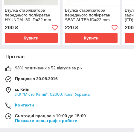
Втулка стабілізатора
Втулка стабілізатора
Втул
переднього поліуретан
переднього поліуретан
задн
HYUNDAI i30 ID=22 mm
SEAT ALTEA ID=22 mm
(FD)
OEM:54813-2К200
OEM:1K0411303BK
OEM
200
220
200
₴
₴
полі
Купити
Купити
Про нас
98% позитивних з 52 відгуків за рік
Працює з 20.05.2016
м. Київ
ЖК "Місто Квітів", 02000, Київ, Україна
Контакти
Сьогодні працює з 10:00 до 15:00
Показати весь графік роботи