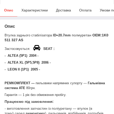
Опис
Характеристики
Доставка
Оплата
Умови п
Опис
полиуретан
ОЕМ:1K0
Втулка заднього стабілізатора
ID=20.7mm
511 327 AS
SEAT :
Застосовується:
- ALTEA (5P1) 2004 -
- ALTEA XL (5P5,5P8) 2006 -
- LEON II (1P1) 2005 -
РЕМКОМПЛЕКТ —
пильовики напрямних супорту —
Гальмівна
система АТЕ
80грн.
Гарантія — 1 рік без обмеження пробігу.
Працюємо під замовлення:
- виготовлення запчастин із поліуретану — втулок (в
тому) серед
ремонтних
), пильовиків, відбійників, патрубків,