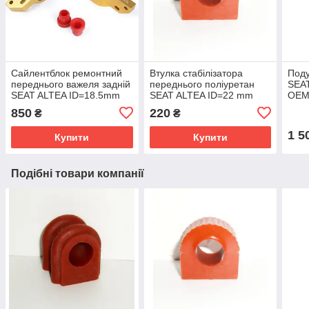
Сайлентблок ремонтний
Втулка стабілізатора
Поду
переднього важеля задній
переднього поліуретан
SEA
SEAT ALTEA ID=18.5mm
SEAT ALTEA ID=22 mm
OEM
OEM:1K0407183E
OEM:1K0411303BK
850
220
₴
₴
поліуретан
1 5
Купити
Купити
Подібні товари компанії