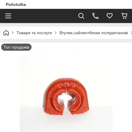
Polivtulka
Товари та послуги
Втулки,сайлентблоки поліуретанові
Топ продажів