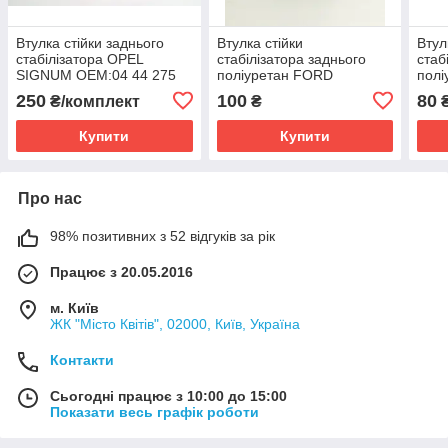
Втулка стійки заднього
Втулка стійки
Втул
стабілізатора OPEL
стабілізатора заднього
стаб
SIGNUM ОЕМ:04 44 275
поліуретан FORD
полі
комплект.
MONDEO II ОЕМ:1054209
VIT
250
100
80
₴/комплект
₴
OEM
Купити
Купити
Про нас
98% позитивних з 52 відгуків за рік
Працює з 20.05.2016
м. Київ
ЖК "Місто Квітів", 02000, Київ, Україна
Контакти
Сьогодні працює з 10:00 до 15:00
Показати весь графік роботи