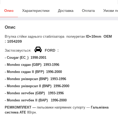
Опис
Характеристики
Доставка
Оплата
Умови п
Опис
ОЕМ
Втулка стійки заднього стабілізатора полиуретан
ID=10mm
:
1054209
FORD :
Застосовується:
-
Cougar (EC_) 1998-2001
- Mondeo седан (GBP) 1993-1996
- Mondeo седан II (BFP) 1996-2000
- Mondeo універсал (BNP) 1993-1996
- Mondeo універсал II (BNP) 1996-2000
- Mondeo хетчбек (GBP) 1993-1996
- Mondeo хетчбек II (BAP) 1996-2000
РЕМКОМПЛЕКТ —
пильовики напрямних супорту —
Гальмівна
система АТЕ
80грн.