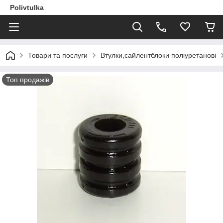
Polivtulka
Товари та послуги
Втулки,сайлентблоки поліуретанові
Топ продажів