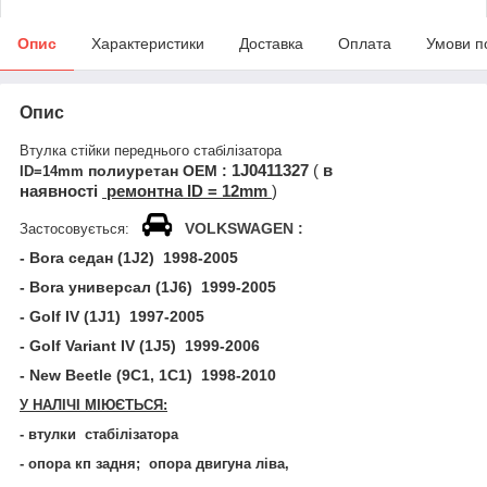
Опис
Характеристики
Доставка
Оплата
Умови п
Опис
Втулка стійки переднього стабілізатора
полиуретан
ОЕМ :
1J0411327
(
в
ID=14mm
наявності
ремонтна ID = 12mm
)
VOLKSWAGEN :
Застосовується:
- Bora
седан (1
J
2) 1998-2005
- Bora
универсал (1
J
6) 1999-2005
- Golf IV (1J1) 1997-2005
- Golf Variant IV (1J5) 1999-2006
- New Beetle (9C1, 1C1) 1998-2010
У НАЛІЧІ МІЮЄТЬСЯ:
- втулки стабілізатора
- опора кп задня; опора двигуна ліва,