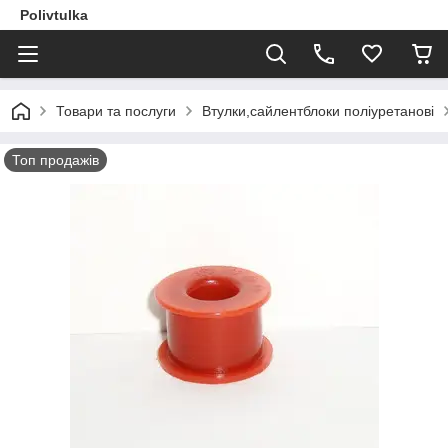
Polivtulka
Товари та послуги
Втулки,сайлентблоки поліуретанові
Топ продажів