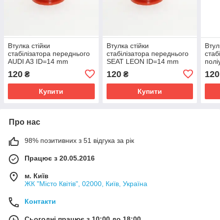
Втулка стійки
Втулка стійки
Втул
стабілізатора переднього
стабілізатора переднього
стаб
AUDI A3 ID=14 mm
SEAT LEON ID=14 mm
пол
OEM:1J0411327
OEM:1J0411327
BEE
120
120
120
₴
₴
OEM
Купити
Купити
Про нас
98% позитивних з 51 відгука за рік
Працює з 20.05.2016
м. Київ
ЖК "Місто Квітів", 02000, Київ, Україна
Контакти
Сьогодні працює з 10:00 до 18:00