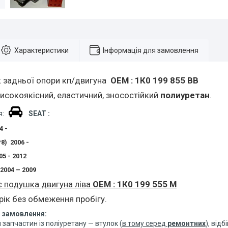
Характеристики
Інформація для замовлення
 задньої опори кп/двигуна
ОЕМ : 1К0 199 855 BB
исокоякісний, еластичний, зносостійкий
полиуретан
.
ся:
SEAT :
4 -
P8) 2006 -
05 - 2012
 2004 – 2009
є подушка двигуна ліва
ОЕМ : 1К0 199 555 М
 рік без обмеження пробігу.
 замовлення:
 запчастин із поліуретану — втулок (
в тому серед
ремонтних
), від