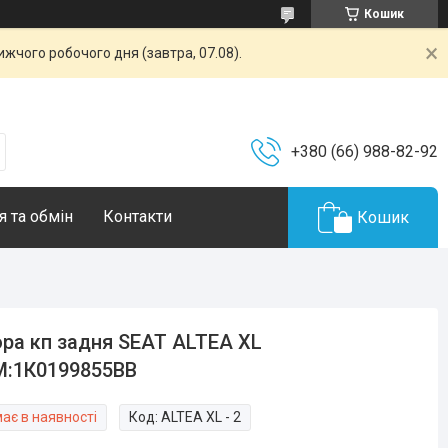
Кошик
жчого робочого дня (завтра, 07.08).
+380 (66) 988-82-92
 та обмін
Контакти
Кошик
ра кп задня SEAT ALTEA XL
M:1К0199855BB
ає в наявності
Код:
ALTEA XL - 2