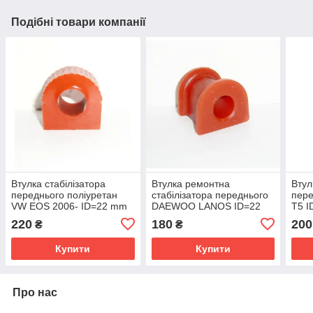
Подібні товари компанії
Втулка стабілізатора
Втулка ремонтна
Втул
переднього поліуретан
стабілізатора переднього
пер
VW EOS 2006- ID=22 mm
DAEWOO LANOS ID=22
Т5 
OEM:1K0411303BK
mm OEM:96444469
7H54
220
180
200
₴
₴
поліуретан
Купити
Купити
Про нас