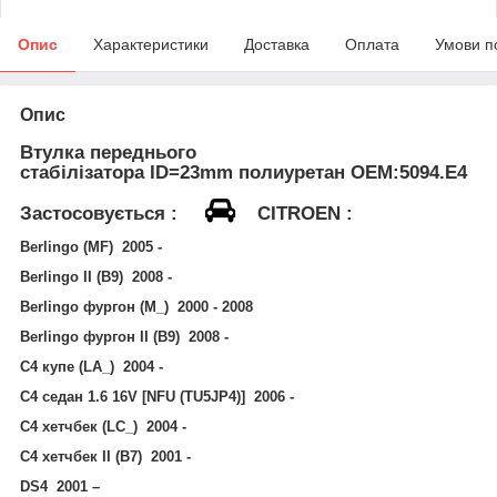
Опис
Характеристики
Доставка
Оплата
Умови п
Опис
Втулка переднього
стабілізатора
ID=23mm
полиуретан
OEM:5094.Е4
Застосовується
:
CITROEN :
Berlingo (MF) 2005 -
Berlingo II (B9) 2008 -
Berlingo фургон (M_) 2000 - 2008
Berlingo фургон II (B9) 2008 -
C4 купе (LA_) 2004 -
C4 седан 1.6 16V [NFU (TU5JP4)] 2006 -
C4 хетчбек (LC_) 2004 -
C4 хетчбек II (B7) 2001 -
DS4 2001 –