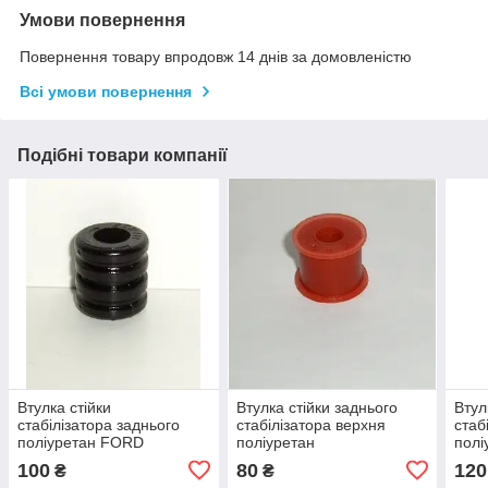
Умови повернення
Повернення товару впродовж 14 днів за домовленістю
Всі умови повернення
Подібні товари компанії
Втулка стійки
Втулка стійки заднього
Втул
стабілізатора заднього
стабілізатора верхня
стаб
поліуретан FORD
поліуретан
пол
MONDEO II ОЕМ:1054209
VITO639/VIANO
BEE
100
80
120
₴
₴
OEM:9013230285
OEM