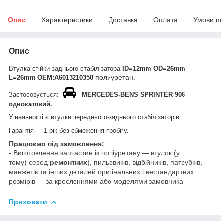
Опис
Характеристики
Доставка
Оплата
Умови п
Опис
Втулка стійки заднього стабілізатора
ID=12mm OD=26mm
полиуретан.
L=26mm ОЕМ:A6013210350
Застосовується:
MERCEDES-BENS SPRINTER 906
однокатовий.
У наявності є втулки переднього-заднього стабілізаторів.
Гарантія — 1 рік без обмеження пробігу.
Працюємо під замовлення:
- Виготовлення запчастин із поліуретану — втулок (у
тому) серед
ремонтних
), пильовиків, відбійників, патрубків,
манжетів та інших деталей оригінальних і нестандартних
розмірів — за кресленнями або моделями замовника.
Приховати