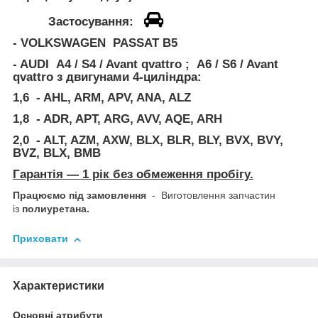
Застосування:
- VOLKSWAGEN PASSAT B5
- AUDI A4 / S4 / Avant qvattro ; A6 / S6 / Avant
qvattro
з двигунами 4-циліндра:
1,6 - AHL, ARM, APV, ANA, ALZ
1,8 - ADR, APT, ARG, AVV, AQE, ARH
2,0 - ALT, AZM, AXW, BLX, BLR, BLY, BVX, BVY,
BVZ, BLX, BMB
Гарантія — 1 рік без обмеження пробігу.
Працюємо під замовлення
- Виготовлення запчастин
із
полиуретана.
Приховати
Характеристики
Основні атрибути