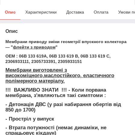
Опис
Характеристики
Доставка
Оплата
Умови п
Опис
Мембрани приводу зміни геометрії впускного колектора
— "
флейти з приводом
"
ОЕМ : 06B 133 619A, 06B 133 619 B, 06B 133 619 C,
2306933111, 2305733391, 2305933151
Мембрани виготовлені з
високоміцного,
маслостійкого
, еластичного
полімерного матеріалу.
!!! ВАЖЛИВО ЗНАТИ !!!
- Коли порвана
мембрана, з'являються такі симптоми :
- Детонація ДВС
(у разі набирання обертів від
850 до 1700)
- Простріл у випуск
- Втрата потужності
(немає динаміки, не
спрацьовує кікдаун)