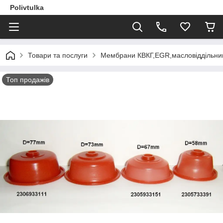
Polivtulka
Товари та послуги
Мембрани КВКГ,EGR,масловіддільник
Топ продажів