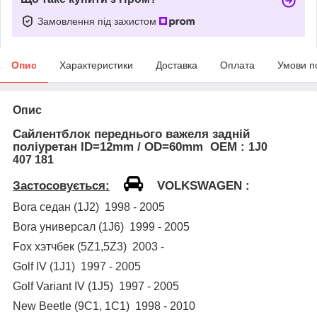
Замовлення під захистом
Опис
Характеристики
Доставка
Оплата
Умови п
Опис
Сайлентблок переднього важеля задній
поліуретан
ID=12mm / OD=60mm OEM :
1J0
407 181
Застосовується:
VOLKSWAGEN
:
Bora
седан (1
J
2) 1998 - 2005
Bora
универсал (1
J
6) 1999 - 2005
Fox хэтчбек (5Z1,5Z3)
2003 -
Golf IV (1J1) 1997 - 2005
Golf Variant IV (1J5) 1997 - 2005
New Beetle (9C1, 1C1) 1998 - 2010