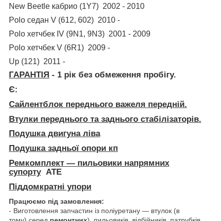
New Beetle кабрио (1Y7) 2002 - 2010
Polo седан V (612, 602) 2010 -
Polo хетчбек IV (9N1, 9N3) 2001 - 2009
Polo хетчбек V (6R1) 2009 -
Up (121) 2011 -
ГАРАНТІЯ
- 1 рік без обмеження пробігу.
Є:
Сайлентблок переднього важеля передній.
Втулки переднього та заднього стабілізаторів.
Подушка двигуна ліва
Подушка задньої опори кп
Ремкомплект — пильовики напрямних
супорту
АТЕ
Піддомкратні упори
Працюємо під замовлення:
- Виготовлення запчастин із поліуретану — втулок (в
тому) серед
ремонтних
), пильовиків, відбійників, патрубків,