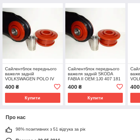
Сайлентблок переднього
Сайлентблок переднього
Сайл
важеля задній
важеля задній SKODA
важе
VOLKSWAGEN POLO IV
FABIA II OEM:1J0 407 181
VOL
OEM:1J0 407 181
поліуретан
OEM:
400
400
400
₴
₴
поліуретан
полі
Купити
Купити
Про нас
98% позитивних з 51 відгука за рік