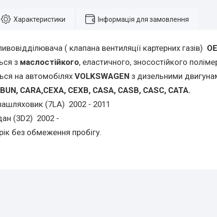
Характеристики
Інформація для замовлення
ивовідділювача ( клапана вентиляції картерних газів)
ОЕ
ься
з
маслостійкого
, еластичного, зносостійкого поліме
ься на автомобілях
VOLKSWAGEN
з дизельними двигун
BUN, CARA,CEXA, CEXB, CASA, CASB, CASC, CATA.
зашляховик (7LA) 2002 - 2011
дан (3D2) 2002 -
 рік без обмеження пробігу.