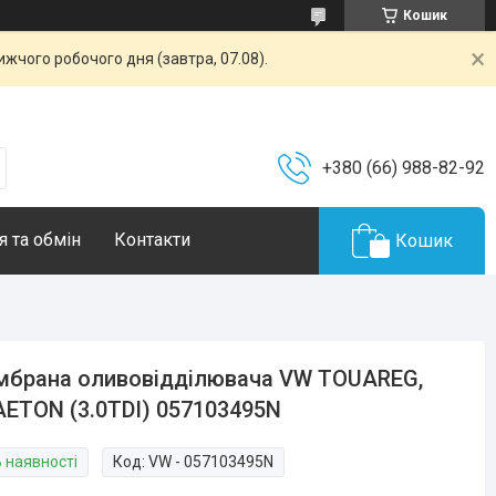
Кошик
жчого робочого дня (завтра, 07.08).
+380 (66) 988-82-92
 та обмін
Контакти
Кошик
брана оливовідділювача VW TOUAREG,
ETON (3.0TDI) 057103495N
В наявності
Код:
VW - 057103495N