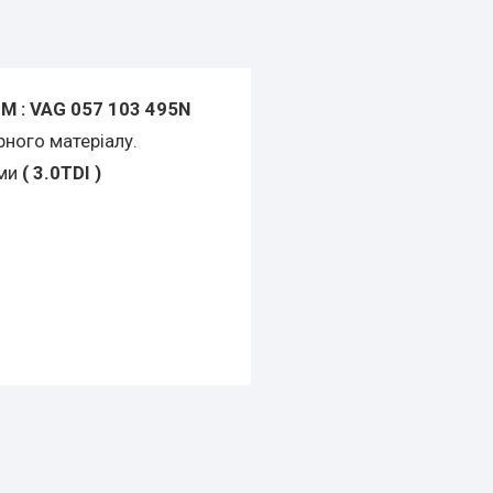
М : VAG 057 103 495N
рного матеріалу.
ами
( 3.0TDI )