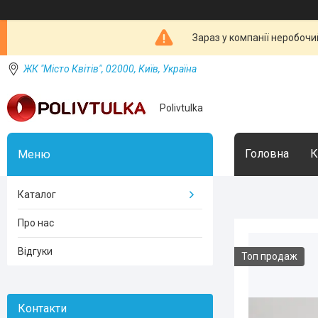
Зараз у компанії неробочи
ЖК "Місто Квітів", 02000, Київ, Україна
Polivtulka
Головна
К
Каталог
Про нас
Відгуки
Топ продаж