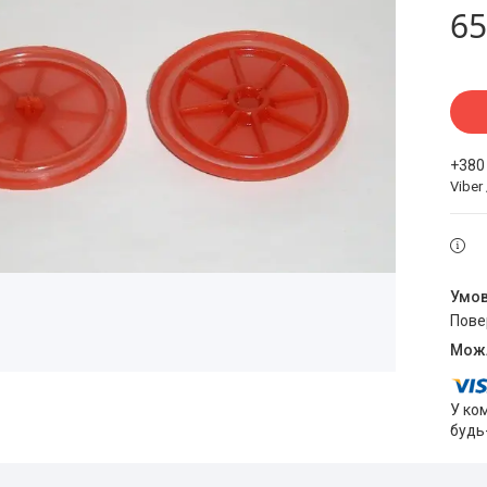
65
+380
Viber
пов
У ко
будь