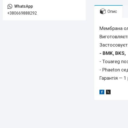
Опис
+380669888292
Мембрана ол
Виготовляєт
Застосовуєт
-
BMK, BKS, 
- Touareg по
- Phaeton се
Гарантія — 1