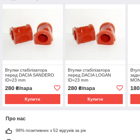
Втулки стабілізатора
Втулки стабілізатора
Втул
перед DACIA SANDERO
перед DACIA LOGAN
зад
ID=23 mm
ID=23 mm
MOND
OEM:6001547140
OEM:6001547140
OEM
280
280
180
₴/пара
₴/пара
Купити
Купити
Про нас
98% позитивних з 52 відгуків за рік