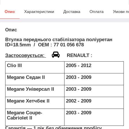
Опис
Характеристики
Доставка
Оплата
Умови п
Опис
Втулка переднього стабілізатора поліуретан
ID=18.5mm / OEM : 77 01 056 678
Застосовується:
RENAULT
:
Clio III
2005 - 2012
Megane Седан II
2003 - 2009
Megane Універсал II
2003 - 2009
Megane Хетчбек II
2002 - 2009
Megane Coupe-
2003 - 2009
Cabriolet II
Гарантія — 1 рік без обмеження пробігу.