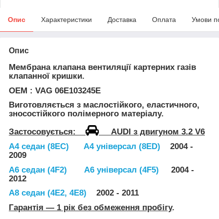
Опис
Характеристики
Доставка
Оплата
Умови п
Опис
Мембрана клапана вентиляції картерних газів
клапанної кришки.
OEM : VAG 06E103245E
Виготовляється
з
маслостійкого
, еластичного,
зносостійкого полімерного матеріалу.
Застосовується:
AUDI
з двигуном
3.2 V6
A4 седан (8EC)
A4 універсал (8ED)
2004 -
2009
A6 седан (4F2)
A6 універсал (4F5)
2004 -
2012
A8 седан (4E2, 4E8)
2002 - 2011
Гарантія — 1 рік без обмеження пробігу
.