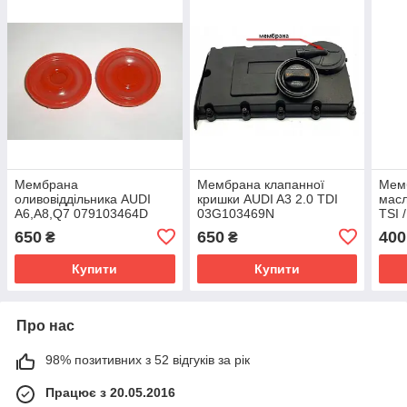
Мембрана
Мембрана клапанної
Мем
оливовіддільника AUDI
кришки AUDI A3 2.0 TDI
масл
A6,A8,Q7 079103464D
03G103469N
TSI /
06H
650
650
400
₴
₴
Купити
Купити
Про нас
98% позитивних з 52 відгуків за рік
Працює з 20.05.2016