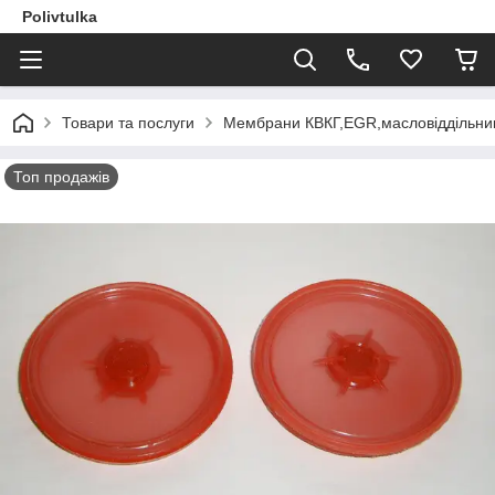
Polivtulka
Товари та послуги
Мембрани КВКГ,EGR,масловіддільник
Топ продажів