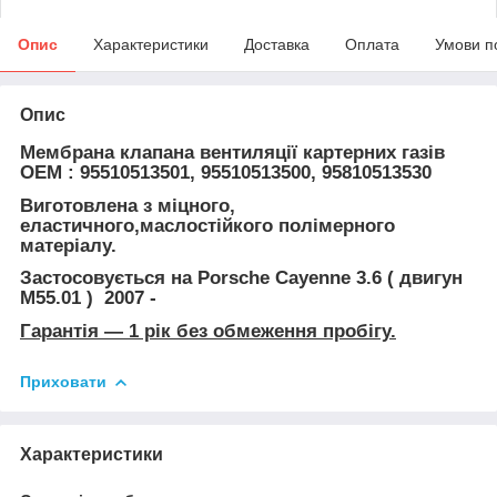
Опис
Характеристики
Доставка
Оплата
Умови п
Опис
Мембрана клапана вентиляції картерних газів
ОЕМ : 95510513501, 95510513500, 95810513530
Виготовлена з міцного,
еластичного,
маслостійкого
полімерного
матеріалу.
Застосовується на
Porsche Cayenne 3.6 ( двигун
M55.01 )
2007 -
Гарантія — 1 рік без обмеження пробігу.
Приховати
Характеристики