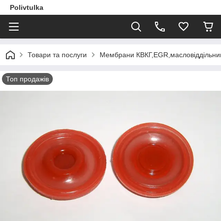
Polivtulka
Товари та послуги
Мембрани КВКГ,EGR,масловіддільник
Топ продажів