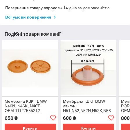
Повернення товару впродовж 14 днів за домовленістю
Всі умови повернення
Подібні товари компанії
Мембрана КВКГ BMW
Мембрана КВКГ BMW
Мем
N46N, N46K, N46T
двигун
POR
ОЕМ:11127555212
N51,N52,N52N,N52K,N53
ОЕМ
ОЕМ:11127552281
650
600
800
₴
₴
Купити
Купити