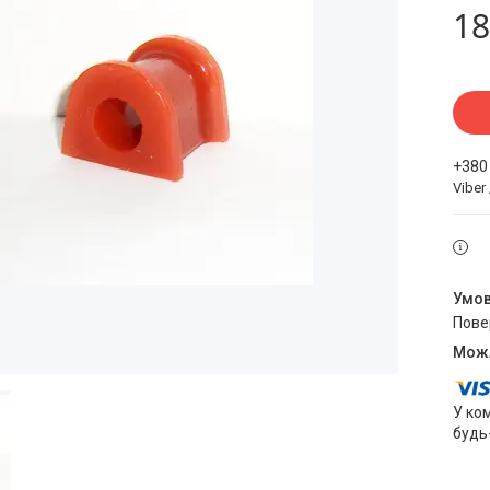
18
+380
Viber
пов
У ко
будь