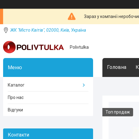
Зараз у компанії неробочи
ЖК "Місто Квітів", 02000, Київ, Україна
Polivtulka
Головна
К
Каталог
Про нас
Відгуки
Топ продаж