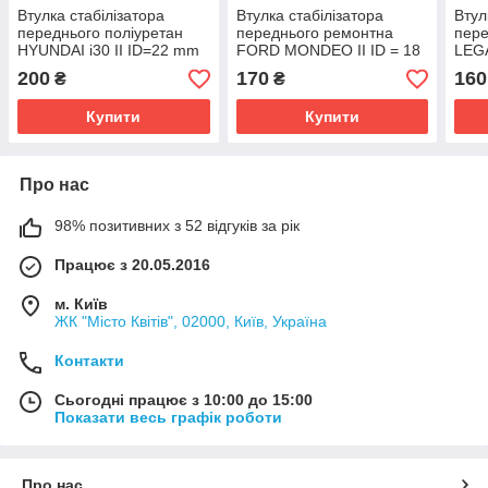
Втулка стабілізатора
Втулка стабілізатора
Втул
переднього поліуретан
переднього ремонтна
пер
HYUNDAI i30 II ID=22 mm
FORD MONDEO II ID = 18
LEGA
OEM:54813-2К200
mm OEM:1128725
OЕМ
200
170
160
₴
₴
Купити
Купити
Про нас
98% позитивних з 52 відгуків за рік
Працює з 20.05.2016
м. Київ
ЖК "Місто Квітів", 02000, Київ, Україна
Контакти
Сьогодні працює з 10:00 до 15:00
Показати весь графік роботи
Про нас