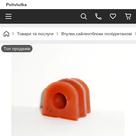
Polivtulka
Товари та послуги
Втулки,сайлентблоки поліуретанові
Топ продажів