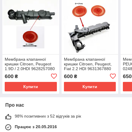
Мембрана клапанної
Мембрана клапанної
Мем
кришки Citroen, Peugeot
кришки Citroen, Peugeot,
PEU
1.9D / 2.0HDI 9628257080
Fiat 2.2 HDI 9631367880
024
0248H7
(EP
600
600
650
₴
₴
Купити
Купити
Про нас
98% позитивних з 52 відгуків за рік
Працює з 20.05.2016