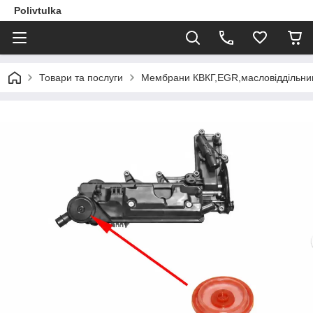
Polivtulka
Товари та послуги
Мембрани КВКГ,EGR,масловіддільник