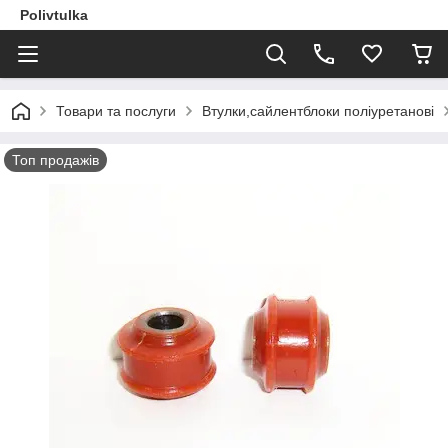
Polivtulka
Товари та послуги
Втулки,сайлентблоки поліуретанові
Топ продажів