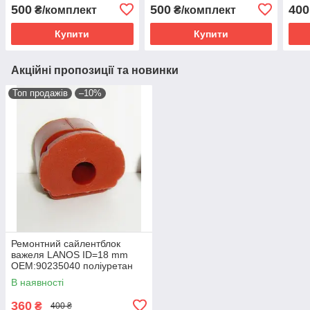
500
500
400
₴/комплект
₴/комплект
Купити
Купити
Акційні пропозиції та новинки
Топ продажів
–10%
Ремонтний сайлентблок
важеля LANOS ID=18 mm
OEM:90235040 поліуретан
В наявності
360
₴
400 ₴