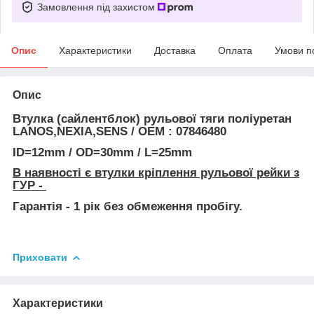
Замовлення під захистом
Опис
Характеристики
Доставка
Оплата
Умови п
Опис
Втулка (сайлентблок) рульової тяги поліуретан
LANOS,NEXIA,SENS
/
ОЕМ : 07846480
ID=12mm / OD=30mm / L=25mm
В наявності є втулки кріплення рульової рейки з
ГУР -
Гарантія - 1 рік без обмеження пробігу.
Приховати
Характеристики