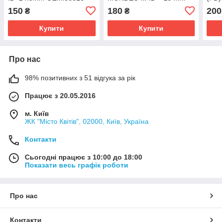
1Н100 поліуретан.
OEM:1124418
OEM
150
180
200
₴
₴
полі
Купити
Купити
Про нас
98% позитивних з 51 відгука за рік
Працює з 20.05.2016
м. Київ
ЖК "Місто Квітів", 02000, Київ, Україна
Контакти
Сьогодні працює з 10:00 до 18:00
Показати весь графік роботи
Про нас
Контакти