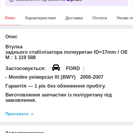
Опис
Характеристики
Доставка
Оплата
Умови п
Опис
Втулка
заднього стабілізатора полиуретан
ID=17mm
/
ОЕ
М :
1 119 588
Застосовується:
FORD :
- Mondeo універсал III (BWY) 2000-2007
Гарантія — 1 рік без обмеження пробігу.
Виготовлення запчастин із поліуретану під
замовлення.
Приховати