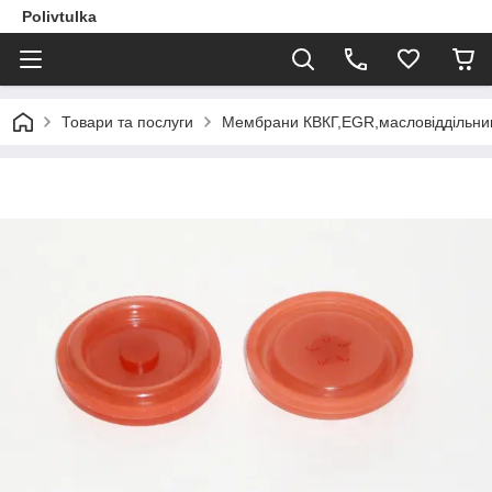
Polivtulka
Товари та послуги
Мембрани КВКГ,EGR,масловіддільник