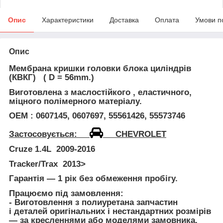
Опис
Характеристики
Доставка
Оплата
Умови п
Опис
Мембрана кришки головки блока циліндрів
(КВКГ)
( D = 56mm.)
Виготовлена з
маслостійкого
, еластичного,
міцного полімерного матеріалу.
ОЕМ : 0607145, 0607697, 55561426, 55573746
Застосовується:
CHEVROLET
Cruze
1.4L
2009-2016
Tracker/Trax
2013>
Гарантія — 1 рік без обмеження пробігу.
Працюємо під замовлення:
- Виготовлення з
полиуретана
запчастин
і деталей оригінальних і нестандартних розмірів
— за кресленнями або моделями замовника.