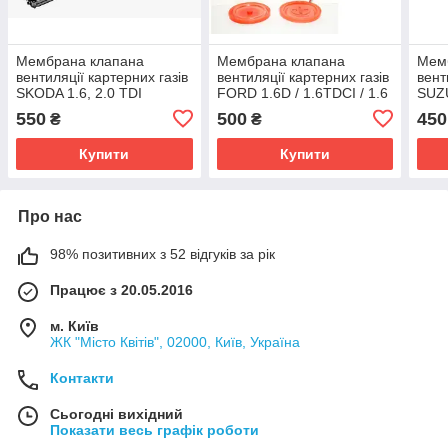
Мембрана клапана
Мембрана клапана
Мем
вентиляції картерних газів
вентиляції картерних газів
вент
SKODA 1.6, 2.0 TDI
FORD 1.6D / 1.6TDCI / 1.6
SUZU
03L103469
DI TURBO 1479837
550
500
450
₴
₴
Купити
Купити
Про нас
98% позитивних з 52 відгуків за рік
Працює з 20.05.2016
м. Київ
ЖК "Місто Квітів", 02000, Київ, Україна
Контакти
Сьогодні вихідний
Показати весь графік роботи