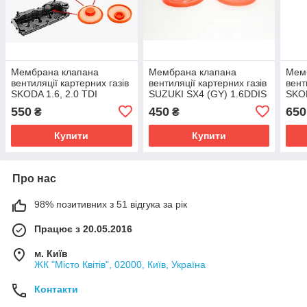
Мембрана клапана
Мембрана клапана
Мем
вентиляції картерних газів
вентиляції картерних газів
вент
SKODA 1.6, 2.0 TDI
SUZUKI SX4 (GY) 1.6DDIS
SKO
03L103469
TDI
550
450
650
₴
₴
Купити
Купити
Про нас
98% позитивних з 51 відгука за рік
Працює з 20.05.2016
м. Київ
ЖК "Місто Квітів", 02000, Київ, Україна
Контакти