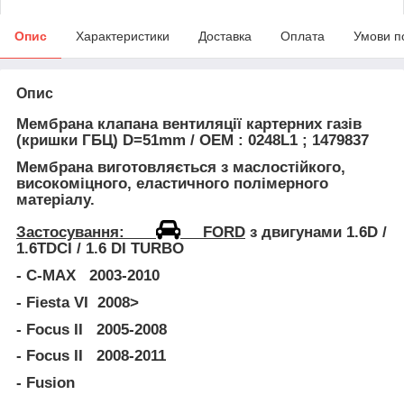
Опис
Характеристики
Доставка
Оплата
Умови п
Опис
Мембрана клапана вентиляції картерних газів
(кришки ГБЦ)
D=51mm / OEM : 0248L1 ; 1479837
Мембрана виготовляється з
маслостійкого
,
високоміцного, еластичного полімерного
матеріалу.
Застосування:
FORD
з двигунами
1.6D /
1.6TDCI / 1.6 DI TURBO
- C-MAX
2003-2010
- Fiesta VI
2008>
- Focus II
2005-2008
- Focus II
2008-2011
- Fusion