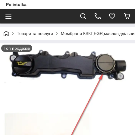
Polivtulka
Товари та послуги
Мембрани КВКГ,EGR,масловіддільник
Топ продажів