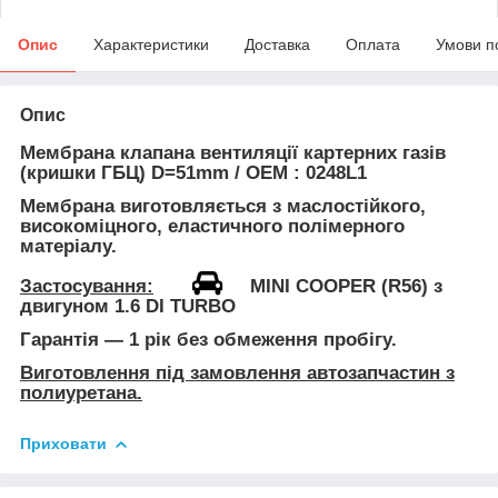
Опис
Характеристики
Доставка
Оплата
Умови п
Опис
Мембрана клапана вентиляції картерних газів
(кришки ГБЦ)
D=51mm / OEM :
0248L1
Мембрана виготовляється з
маслостійкого
,
високоміцного, еластичного полімерного
матеріалу.
Застосування:
MINI COOPER (R56)
з
двигуном
1.6 DI TURBO
Гарантія — 1 рік без обмеження пробігу.
Виготовлення під замовлення автозапчастин з
полиуретана.
Приховати