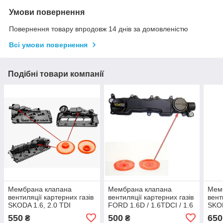
Умови повернення
Повернення товару впродовж 14 днів за домовленістю
Всі умови повернення
Подібні товари компанії
Мембрана клапана
Мембрана клапана
Мем
вентиляції картерних газів
вентиляції картерних газів
вент
SKODA 1.6, 2.0 TDI
FORD 1.6D / 1.6TDCI / 1.6
SKO
03L103469
DI TURBO 1479837
TDI
550
500
650
₴
₴