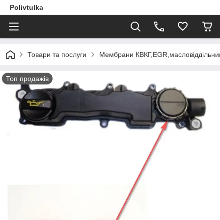
Polivtulka
Товари та послуги
Мембрани КВКГ,EGR,масловіддільник
Топ продажів