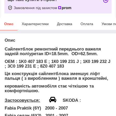
Замовлення під захистом
Опис
Характеристики
Доставка
Оплата
Умови п
Опис
Сайлентблок
ремонтний
переднього важеля
задній поліуретан
ID=18.5mm. OD=62.5mm.
OEM : 1K0 407 183 E ; 1К0 199 231 J ; 1К0 199 232 J
; 3С0 199 231 Е ; 8Z0 407 183
Ця конструкція сайлентблока зменшує ліфт
пальця (
з виробленням
) важеля в кронштейні,
керованість автомобіля стає чіткішою та
комфортнішою.
Застосовується:
SKODA
:
Fabia Praktik (6Y) 2000 - 2007
Fabia седан (6Y3) 2001 - 2007