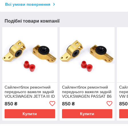
Всі умови повернення
Подібні товари компанії
Сайлентблок ремонтний
Сайлентблок ремонтний
Сайл
переднього важеля задній
переднього важеля задній
пере
VOLKSWAGEN JETTA III ID
VOLKSWAGEN PASSAT B6
VW 
= 18.5mm
ID = 18.5 mm
OEM
850
850
850
₴
₴
OEM:1K0407183E
OEM:1K0407183E
полі
поліуретан
поліуретан
Купити
Купити