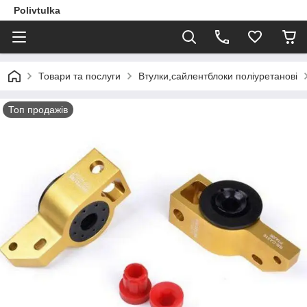
Polivtulka
Товари та послуги
Втулки,сайлентблоки поліуретанові
Топ продажів