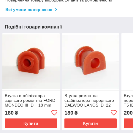
Повернення товару впродовж 14 днів за домовленістю
Всі умови повернення
Подібні товари компанії
Втулка стабілізатора
Втулка ремонтна
Втул
заднього ремонтна FORD
стабілізатора переднього
пер
MONDEO III ID = 18 mm
DAEWOO LANOS ID=22
Т5 
OEM:1124418
mm OEM:96444469
7H54
180
180
200
₴
₴
поліуретан
Купити
Купити