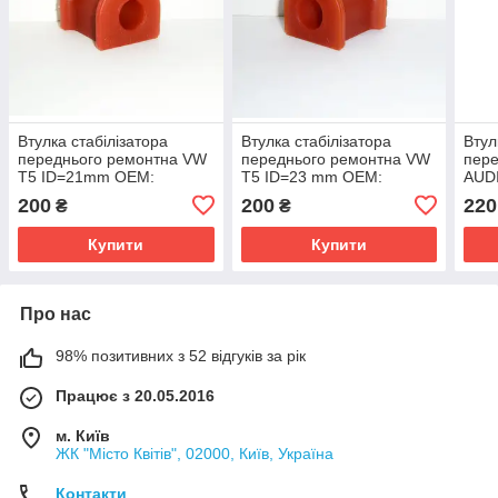
Втулка стабілізатора
Втулка стабілізатора
Втул
переднього ремонтна VW
переднього ремонтна VW
пере
Т5 ID=21mm OEM:
Т5 ID=23 mm OEM:
АUDI
7H5411313A поліуретан
7H5411313B поліуретан
OEM
200
200
220
₴
₴
Купити
Купити
Про нас
98% позитивних з 52 відгуків за рік
Працює з 20.05.2016
м. Київ
ЖК "Місто Квітів", 02000, Київ, Україна
Контакти