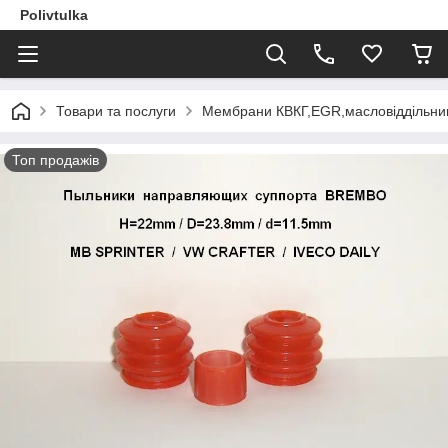
Polivtulka
Товари та послуги
Мембрани КВКГ,EGR,масловіддільник
Топ продажів