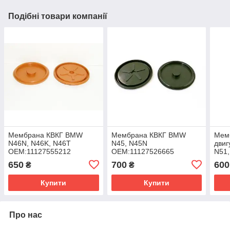
Подібні товари компанії
Мембрана КВКГ BMW
Мембрана КВКГ BMW
Мем
N46N, N46K, N46T
N45, N45N
двиг
ОЕМ:11127555212
ОЕМ:11127526665
N51
ОЕМ
650
700
600
₴
₴
Купити
Купити
Про нас