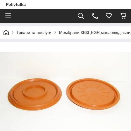
Polivtulka
Товари та послуги
Мембрани КВКГ,EGR,масловіддільник