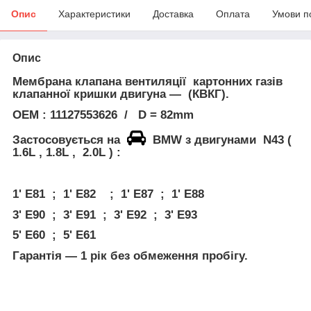
Опис
Характеристики
Доставка
Оплата
Умови п
Опис
Мембрана клапана вентиляції картонних газів
клапанної кришки двигуна — (КВКГ).
ОЕМ : 11127553626 / D = 82mm
Застосовується на
BMW
з двигунами
N43 (
1.6L , 1.8L , 2.0L ) :
1' E81 ; 1' E82 ; 1' E87 ; 1' E88
3' E90 ; 3' E91 ; 3' E92 ; 3' E93
5' E60 ; 5' E61
Гарантія — 1 рік без обмеження пробігу.